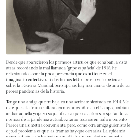
Desde que aparecieron los primeros artículos que echaban la vista
atrás recordando la mal llamada “gripe española” de 1918, he
reflexionado sobre
la poca presencia que esta tiene en el
imaginario colectivo.
Todos hemos leído libros o visto películas
sobre la I Guerra Mundial, pero apenas hay menciones de una de las
peores pandemias de la historia.
Tengo una amiga que trabaja en una serie ambientada en 1914. Me
dice que si la trama saltara apenas unos años en el tiempo, podrían
incluir aquella gripe y eso justificaría que los actores, respetando las
normas de la pandemia actual, evitaran tocarse en todo momento.
Parece una simetría conveniente, pero, como otra amiga guionista le
dijo, el problema es que las tramas hay que cerrarlas. La epidemia
representaría en la historia un conflicto que en algún momento