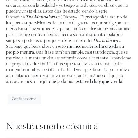
encararnos con la realidad y yo tengo uno de esos cerebros que no
puede vivir sin ellas. Estos días he estado viendo la serie
fantástica
The Mandalorian
(Disney+). El protagonista es uno de
los pocos supervivientes de un clan de guerreros que se rige por un
credo. En sus aventuras, este personaje toma decisiones necesarias
pero inconvenientes mientras recita su mantra, cuatro palabras
simples y poderosas porque en ellas cabe todo:
This is the way
.
Supongo que basándose en esto,
mi inconsciente ha creado su
propio mantra
. Una frase también simple, casi tautológica, que se
me vino a la mente un día, reconfortándome al instante, llenándome
de propósito e ilusión. Una frase que resuelve esta trama, no de
manera triunfal, pero sí día a día. Un lema que da sentido narrativo
a un futuro incierto y a un verano raro, anticlimático, del que aun
así sacaremos lo mejor que podamos:
esta vida hay que vivirla.
Confinamiento
Nuestra suerte cósmica