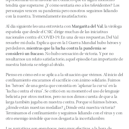
tendría que superarse. ¿Y cómo sentaría eso a los televidentes? Los
personajes vencen su pandemia pero nosotros seguimos lidiando
con la nuestra. Tremendamente insatisfactorio.
Al día siguiente leo una entrevista con
Margarita del Val
, la viróloga
española que desde el CSIC dirige muchas de las iniciativas
nacionales contra el COVID-19. En una de sus respuestas, Del Val
resuelve mi duda. Explica que en la I Guerra Mundial hubo héroes y
perdedores,
mientras que la lucha contra la pandemia se
consideró un fracaso.
No hubo sensación de victoria. Y por no
resultarnos un relato satisfactorio, aquel episodio tan importante de
nuestra historia se relegó al olvido.
Pienso en cómo esto se aplica a la situación que vivimos. Al inicio del
confinamiento encaramos el sacrificio con ánimo solidario. Fuimos
los “héroes” de una gesta que consistía en “aplanar la curva” en la
“lucha contra el virus”. Se criticó en su momento el uso de lenguaje
belicista por otros motivos, pero no nos dimos cuenta de que a la
larga también jugaba en nuestra contra. Porque si fuimos héroes,
¿dónde están nuestras medallas? ¿Dónde está nuestra victoria?
Terminamos el confinamiento y seguimos lidiando con el virus y con
otro enemigo invisible que nos desgasta: la incertidumbre.
Las narrativas son engañosas, pero muy efectivas a la hora de