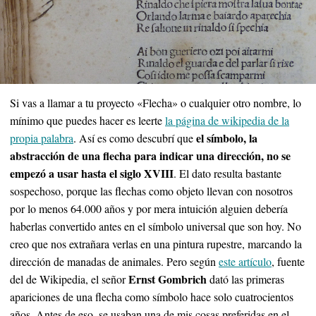
Si vas a llamar a tu proyecto «Flecha» o cualquier otro nombre, lo
mínimo que puedes hacer es leerte
la página de wikipedia de la
el símbolo, la
propia palabra
. Así es como descubrí que
abstracción de una flecha para indicar una dirección, no se
empezó a usar hasta el siglo XVIII
. El dato resulta bastante
sospechoso, porque las flechas como objeto llevan con nosotros
por lo menos 64.000 años y por mera intuición alguien debería
haberlas convertido antes en el símbolo universal que son hoy. No
creo que nos extrañara verlas en una pintura rupestre, marcando la
dirección de manadas de animales. Pero según
este artículo
, fuente
Ernst Gombrich
del de Wikipedia, el señor
dató las primeras
apariciones de una flecha como símbolo hace solo cuatrocientos
años. Antes de eso, se usaban una de mis cosas preferidas en el