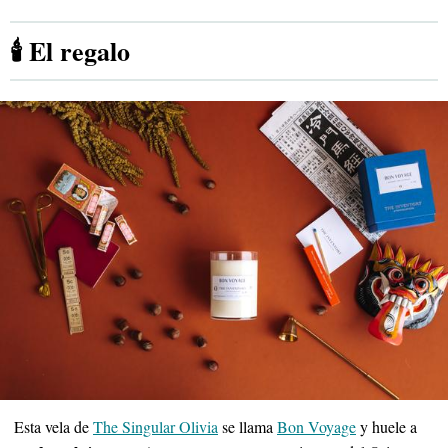
🕯️ El regalo
Esta vela de
The Singular Olivia
se llama
Bon Voyage
y huele a