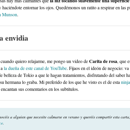
la luz tocando suavemente una superficie
sas hay más calmantes que
y haciéndote entornar los ojos. Quedémonos un ratito a respirar en las p
n Munson
.
 La envidia
Carita de rosa
 cuando quiero relajarme, me pongo un vídeo de
, que 
 a
la dueña de este canal de YouTube
. Fijaos en el ideón de negocio: va
de belleza de Tokio a que le hagan tratamientos, disfrutando del saber h
 su hermana lo graba. Mi preferido de los que he visto es el de esta
ninja
 encantan sus comentarios en los subtítulos.
nocéis a alguien que necesite calmarse en verano y queréis compartir esta carta
ce
.