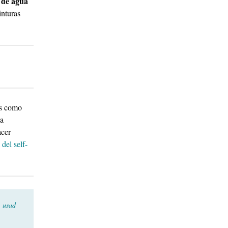
 de agua
inturas
es como
 a
acer
 del self-
,
usad