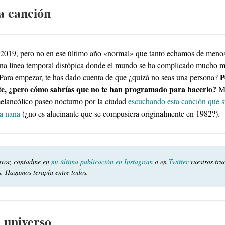
a canción
 2019, pero no en ese último año «normal» que tanto echamos de menos
na línea temporal distópica donde el mundo se ha complicado mucho m
P
 Para empezar, te has dado cuenta de que ¿quizá no seas una persona?
te, ¿pero cómo sabrías que no te han programado para hacerlo?
Me
elancólico paseo nocturno por la ciudad
escuchando esta canción que 
a nana
(¿no es alucinante que se compusiera originalmente en 1982?).
avor, contadme en
mi última publicación en Instagram
o en
Twitter
vuestros tru
s. Hagamos terapia entre todos.
l universo