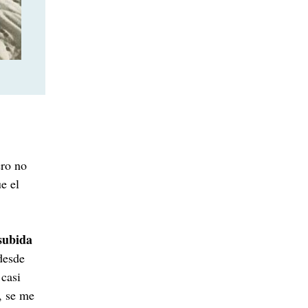
ero no
e el
subida
 desde
 casi
, se me