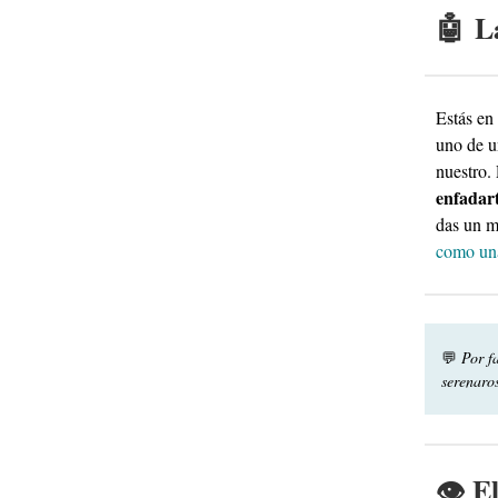
🤖 L
Estás en
uno de u
nuestro.
enfadar
das un m
como un
💬
Por f
serenaro
👁 E