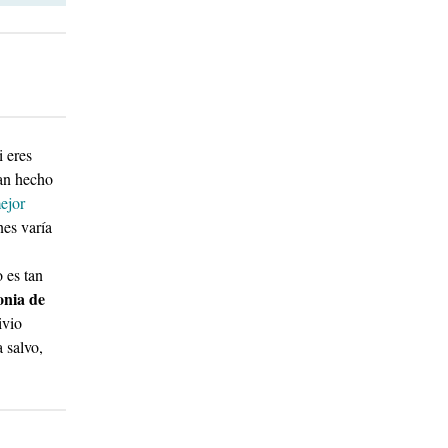
i eres
han hecho
ejor
nes varía
 es tan
onia de
ivio
 salvo,