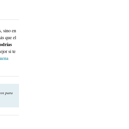
, sino en
ás que el
odrías
jor si te
suena
cos para