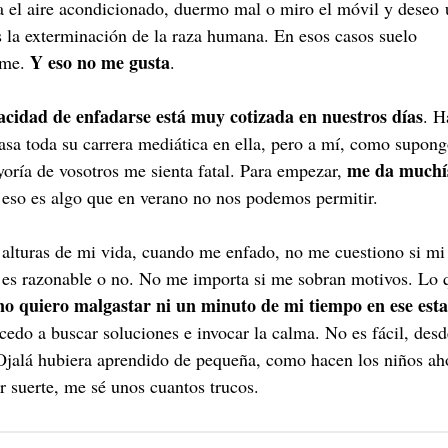
a el aire acondicionado, duermo mal o miro el móvil y deseo
 la exterminación de la raza humana. En esos casos suelo
Y eso no me gusta
rme.
.
cidad de enfadarse está muy cotizada en nuestros días
. H
asa toda su carrera mediática en ella, pero a mí, como supon
me da muchí
yoría de vosotros me sienta fatal. Para empezar,
eso es algo que en verano no nos podemos permitir.
 alturas de mi vida, cuando me enfado, no me cuestiono si mi
 es razonable o no. No me importa si me sobran motivos. Lo 
no quiero malgastar ni un minuto de mi tiempo en ese est
cedo a buscar soluciones e invocar la calma. No es fácil, desd
Ojalá hubiera aprendido de pequeña, como hacen los niños ah
r suerte, me sé unos cuantos trucos.