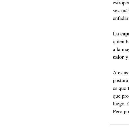
estrope
vez más
enfada
La capa
quien b
a la ma
calor
y 
A estas
postura
es que
que pro
luego. 
Pero po