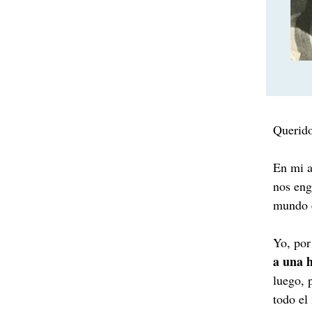
Querido
En mi a
nos en
mundo e
Yo, por
a una 
luego, 
todo el