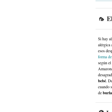
🦟 E
Si hay a
alérgica
esos des
forma de
según el 
Amazona
desagrad
bebé
. D
cuando se
burla
de