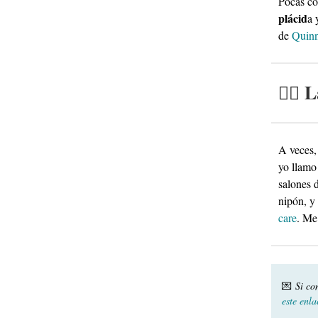
Pocas co
plácid
a 
de
Quin
🧖‍♀️
A veces,
yo llamo
salones 
nipón, y
care
. Me
💌
Si co
este enla