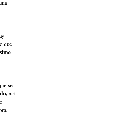
 una
ay
go que
simo
que sé
ado,
así
e
ora.